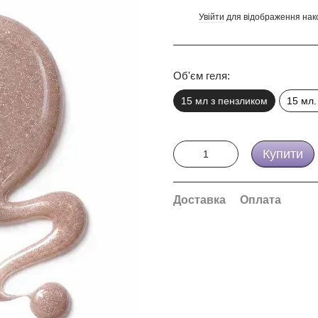
Увійти
для відображення нак
%
Об'єм геля:
15 мл з пензликом
15 мл.
Купити
Доставка
Оплата