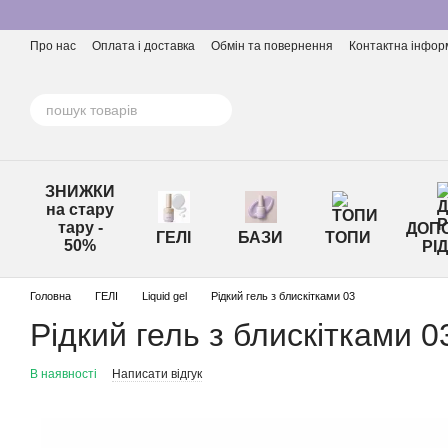
Перейти до основного контенту
Про нас
Оплата і доставка
Обмін та повернення
Контактна інфор
ЗНИЖКИ
на стару
тару -
ДОПО
ГЕЛІ
БАЗИ
ТОПИ
50%
РІ
Головна
ГЕЛІ
Liquid gel
Рідкий гель з блискітками 03
Рідкий гель з блискітками 0
В наявності
Написати відгук