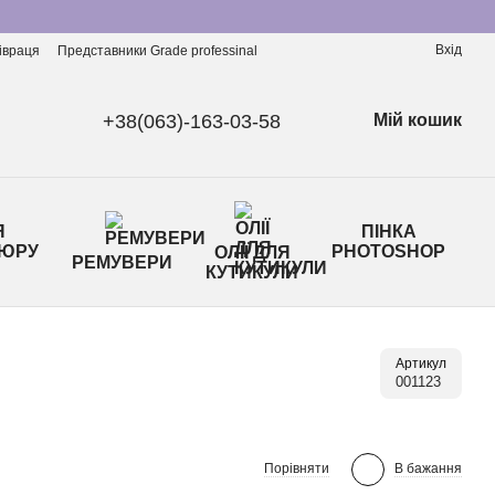
Вхід
івраця
Представники Grade professinal
+38(063)-163-03-58
Мій кошик
Я
ПІНКА
ЮРУ
PHOTOSHOP
ОЛІЇ ДЛЯ
РЕМУВЕРИ
КУТИКУЛИ
Артикул
001123
Порівняти
В бажання