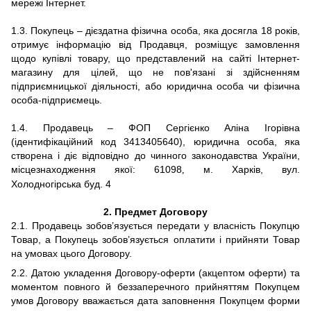
мережі Інтернет.
1.3. Покупець – дієздатна фізична особа, яка досягла 18 років,
отримує інформацію від Продавця, розміщує замовлення
щодо купівлі товару, що представлений на сайті Інтернет-
магазину для цілей, що не пов'язані зі здійсненням
підприємницької діяльності, або юридична особа чи фізична
особа-підприємець.
1.4. Продавець – ФОП Сергієнко Аліна Ігорівна
(ідентифікаційний код 3413405640), юридична особа, яка
створена і діє відповідно до чинного законодавства України,
місцезнаходження якої: 61098
м. Харків, вул.
,
Холодногірська буд. 4
2.
Предмет Договору
2.1. Продавець зобов’язується передати у власність Покупцю
Товар, а Покупець зобов’язується оплатити і прийняти Товар
на умовах цього Договору.
2.2. Датою укладення Договору-оферти (акцептом оферти) та
моментом повного й беззаперечного прийняттям Покупцем
умов Договору вважається дата заповнення Покупцем форми