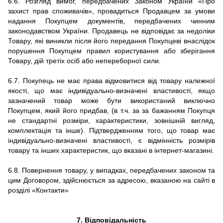
6.6. Розгляд вимог, передбачених Законом України «Про
захист прав споживачів», провадиться Продавцем за умови
надання Покупцем документів, передбачених чинним
законодавством України. Продавець не відповідає за недоліки
Товару, які виникли після його передання Покупцеві внаслідок
порушення Покупцем правил користування або зберігання
Товару, дій третіх осіб або непереборної сили.
6.7.
Покупець не має права відмовитися від товару належної
якості, що має індивідуально-визначені властивості, якщо
зазначений товар може бути використаний виключно
Покупцем, який його придбав, (в т.ч. за за бажанням Покупця
не стандартні розміри, характеристики, зовнішній вигляд,
комплектація та інше).
Підтвердженням того, що товар має
індивідуально-визначені властивості, є відмінність розмірів
товару та інших характеристик, що вказані в
інтернет-магазині.
6.8.
Повернення товару, у випадках, передбачених законом та
цим Договором, здійснюється за адресою, вказаною на сайті в
розділі «Контакти»
7. Відповідальність