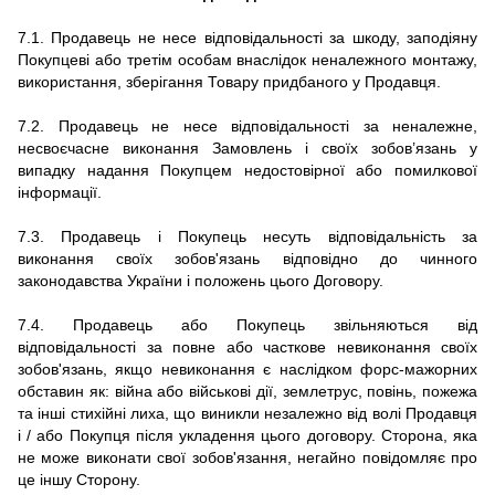
7.1.
Продавець не несе відповідальності за шкоду, заподіяну
Покупцеві або третім особам внаслідок неналежного монтажу,
використання, зберігання Товару придбаного у Продавця.
7.2.
Продавець не несе відповідальності за неналежне,
несвоєчасне виконання Замовлень і своїх зобов’язань у
випадку надання Покупцем недостовірної або помилкової
інформації.
7.3.
Продавець і Покупець несуть відповідальність за
виконання своїх зобов'язань відповідно до чинного
законодавства України і положень цього Договору.
7.4.
Продавець або Покупець звільняються від
відповідальності за повне або часткове невиконання своїх
зобов'язань, якщо невиконання є наслідком форс-мажорних
обставин як: війна або військові дії, землетрус, повінь, пожежа
та інші стихійні лиха, що виникли незалежно від волі Продавця
і / або Покупця після укладення цього договору.
Сторона, яка
не може виконати свої зобов'язання, негайно повідомляє про
це іншу Сторону.