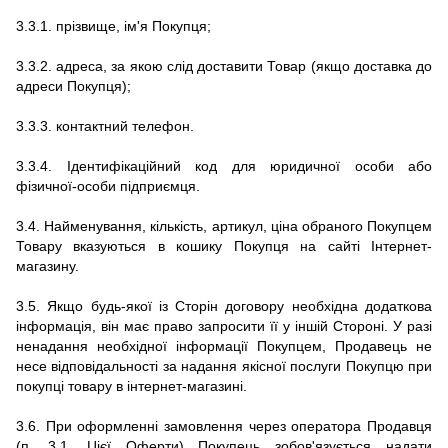
3.3.1.
прізвище, ім'я Покупця;
3.3.2.
адреса, за якою слід доставити Товар (якщо доставка до
адреси Покупця);
3.3.3.
контактний телефон.
3.3.4. Ідентифікаційний код для юридичної особи або
фізичної-особи підприємця.
3.4.
Найменування, кількість, артикул, ціна обраного Покупцем
Товару вказуються в кошику Покупця на сайті
Інтернет-
магазину.
3.5.
Якщо будь-якої із Сторін договору необхідна додаткова
інформація, він має право запросити її у іншій Стороні.
У разі
ненадання необхідної інформації Покупцем, Продавець не
несе відповідальності за надання якісної послуги Покупцю при
покупці товару в
інтернет-магазині.
3.6.
При оформленні замовлення через оператора Продавця
(п. 3.1. Цієї Оферти) Покупець зобов'язується надати