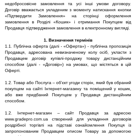
недобросовісне замовлення та усі інші умови договору.
Договір вважається укладеним з моменту натискання кнопки
«Підтвердити Замовлення» на сторінці оформлення
замовлення в Розділі «Кошик» і отримання Покупцем від
Продавця підтвердження замовлення в електронному вигляді.
1.
Визначення термінів
1.1.
Публічна оферта (далі - «Оферта») - публічна пропозиція
Продавця, адресована невизначеному колу осіб, укласти з
Продавцем договір купівлі-продажу товару дистанційним
способом (далі - «Договір») на умовах, що містяться в цій
Оферті.
1.2. Товар або Послуга – об'єкт угоди сторін, який був обраний
покупцем на сайті Інтернет-магазину та поміщений у кошик,
або вже придбаний Покупцем у Продавця дистанційним
способом.
1.2. Інтернет-магазин – сайт Продавця за адресою
www.gradepro.
com
.
ua
створений для укладення договорів
роздрібної торгівлі на підставі ознайомлення Покупця із
запропонованим Продавцем описом Товару за допомогою