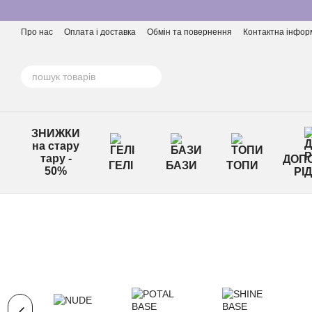
Перейти до основного контенту
Про нас
Оплата і доставка
Обмін та повернення
Контактна інфор
ЗНИЖКИ
на стару
тару -
ДОПО
ГЕЛІ
БАЗИ
ТОПИ
50%
РІ