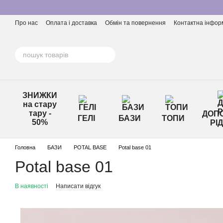
Перейти до основного контенту
Про нас
Оплата і доставка
Обмін та повернення
Контактна інфор
ЗНИЖКИ
на стару
тару -
ДОПО
ГЕЛІ
БАЗИ
ТОПИ
50%
РІ
Головна
БАЗИ
POTAL BASE
Potal base 01
Potal base 01
В наявності
Написати відгук