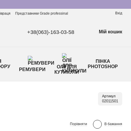
Вхід
івраця
Представники Grade professinal
+38(063)-163-03-58
Мій кошик
Я
ПІНКА
ЮРУ
PHOTOSHOP
ОЛІЇ ДЛЯ
РЕМУВЕРИ
КУТИКУЛИ
Артикул
02011501
Порівняти
В бажання