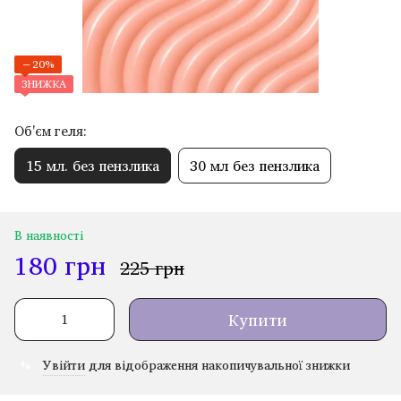
−20%
ЗНИЖКА
Об'єм геля:
15 мл. без пензлика
30 мл без пензлика
В наявності
180 грн
225 грн
Купити
Увійти
для відображення накопичувальної знижки
%