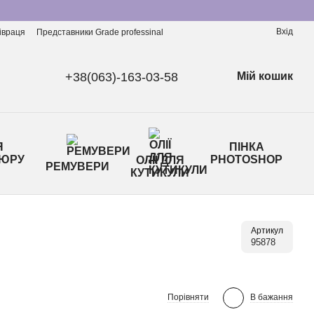
Вхід
івраця
Представники Grade professinal
+38(063)-163-03-58
Мій кошик
Я
ПІНКА
ЮРУ
PHOTOSHOP
ОЛІЇ ДЛЯ
РЕМУВЕРИ
КУТИКУЛИ
Артикул
95878
Порівняти
В бажання