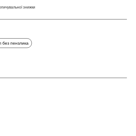
опичувальної знижки
л без пензлика