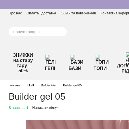
Перейти до основного контенту
Про нас
Оплата і доставка
Обмін та повернення
Контактна інфор
ЗНИЖКИ
на стару
тару -
ДОПО
ГЕЛІ
БАЗИ
ТОПИ
50%
РІ
Головна
ГЕЛІ
Builder Gel
Builder gel 05
Builder gel 05
В наявності
Написати відгук