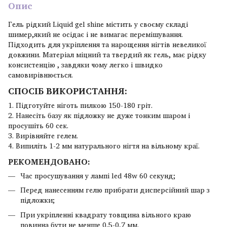
Опис
Гель рідкий Liquid gel shine містить у своєму складі
шимер,який не осідає і не вимагає перемішування.
Підходить для укріплення та нарощення нігтів невеликої
довжини. Матеріал міцний та твердий як гель, має рідку
консистенцію , завдяки чому легко і швидко
самовирівнюється.
СПОСІБ ВИКОРИСТАННЯ:
1. Підготуйте ніготь пилкою 150-180 гріт.
2. Нанесіть базу як підложку не дуже тонким шаром і
просушіть 60 сек.
3. Вирівняйте гелем.
4. Випиліть 1-2 мм натурального нігтя на вільному краї.
РЕКОМЕНДОВАНО:
Час просушування у лампі led 48w 60 секунд;
Перед нанесенням гелю прибрати дисперсійний шар з
підложки;
При укріпленні квадрату товщина вільного краю
повинна бути не менше 0,5-0,7 мм.