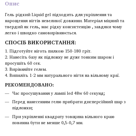
Опис
Гель рідкий Liquid gel підходить для укріплення та
нарощення нігтів невеликої довжини. Матеріал міцний та
твердий як гель, має рідку консистенцію , завдяки чому
легко і швидко самовирівнюється.
СПОСІБ ВИКОРИСТАННЯ:
1. Підготуйте ніготь пилкою 150-180 гріт.
2. Нанесіть базу як підложку не дуже тонким шаром і
просушіть 60 сек.
3. Вирівняйте гелем.
4. Випиліть 1-2 мм натурального нігтя на вільному краї.
РЕКОМЕНДОВАНО:
Час просушування у лампі led 48w 60 секунд;
Перед нанесенням гелю прибрати дисперсійний шар з
підложки;
При укріпленні квадрату товщина вільного краю
повинна бути не менше 0,5-0,7 мм.